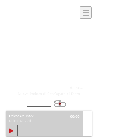
©
Tutti i diritti riservati - Copyright
2014 -
Nuova Proloco di Sant'Agata di Esaro
Realizzato da
Unknown Track
00:00
Unknown Artist