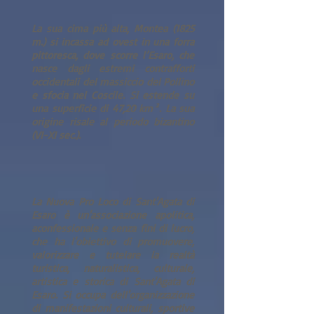
La sua cima più alta, Montea (1825
m.) si incassa ad ovest in una forra
pittoresca, dove scorre l’Esaro, che
nasce dagli estremi contrafforti
occidentali del massiccio del Pollino
e sfocia nel Coscile. Si estende su
una superficie di 47,20 km². La sua
origine risale al periodo bizantino
(VI-XI sec.).
La Nuova Pro Loco di Sant'Agata di
Esaro è un'associazione apolitica,
aconfessionale e senza fini di lucro,
che ha l'obiettivo di promuovere,
valorizzare e tutelare la realtà
turistica, naturalistica, culturale,
artistica e storica di Sant'Agata di
Esaro. Si occupa dell'organizzazione
di manifestazioni culturali, sportive