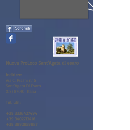
Condividi
Nuova ProLoco Sant'Agata di esaro
Indirizzo:
Via C. Pisani n.16
Sant'Agata Di Esaro
(CS) 87010 Italia
Tel. utili
+39 3336427494
+39 3402713416
+39 3892859887