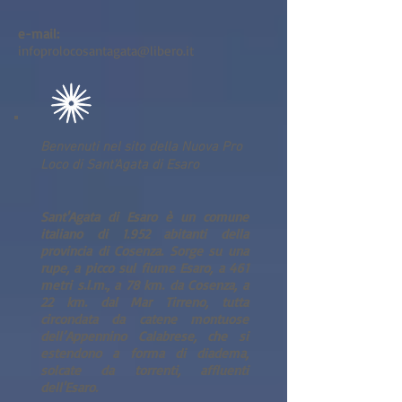
e-mail:
infoprolocosantagata@libero.it
Benvenuti nel sito della Nuova Pro
Loco di Sant'Agata di Esaro
Sant'Agata di Esaro è un comune
italiano di 1.952 abitanti della
provincia di Cosenza. Sorge su una
rupe, a picco sul fiume Esaro, a 461
metri s.l.m., a 78 km. da Cosenza, a
22 km. dal Mar Tirreno, tutta
circondata da catene montuose
dell’Appennino Calabrese, che si
estendono a forma di diadema,
solcate da torrenti, affluenti
dell'Esaro.