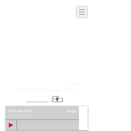
©
Tutti i diritti riservati - Copyright
2014 -
Nuova Proloco di Sant'Agata di Esaro
Realizzato da
Unknown Track
00:00
Unknown Artist