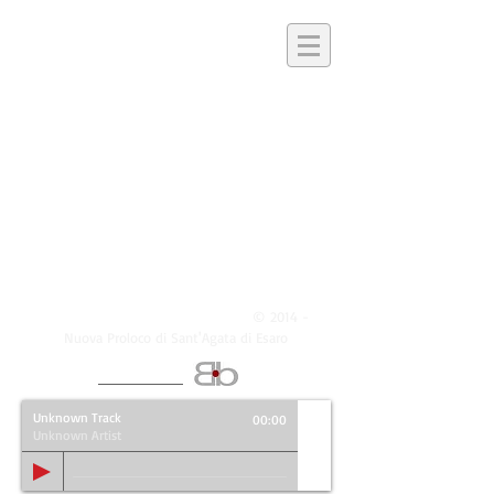
©
Tutti i diritti riservati - Copyright
2014 -
Nuova Proloco di Sant'Agata di Esaro
Realizzato da
Unknown Track
00:00
Unknown Artist